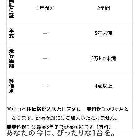
無
料
1年間
※
2年間
保
証
年
ー
5年未満
式
走
行
ー
5万km未満
距
離
評
価
ー
4点以上
点
※車両本体価格税込40万円未満は、無料保証が3ヶ月と
なります。延長保証にはご加入いただけません。
●無料保証は最長5年まで延長可能です（有料）。