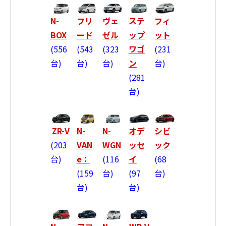
N-
フリ
ヴェ
ステ
フィ
BOX
ード
ゼル
ップ
ット
556
543
323
ワゴ
231
台
台
台
ン
台
281
台
ZR-V
N-
N-
オデ
シビ
203
VAN
WGN
ッセ
ック
台
e：
116
イ
68
159
台
97
台
台
台