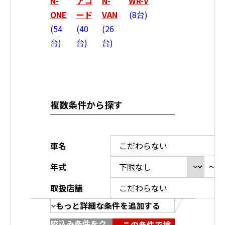
N-
アコ
N-
WR-V
ONE
ード
VAN
8台
54
40
26
台
台
台
複数条件から探す
車名
年式
～
取扱店舗
もっと詳細な条件を追加する
絞込み条件をク
この条件で検