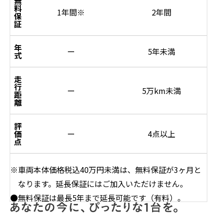
無
料
1年間
※
2年間
保
証
年
ー
5年未満
式
走
行
ー
5万km未満
距
離
評
価
ー
4点以上
点
※車両本体価格税込40万円未満は、無料保証が3ヶ月と
なります。延長保証にはご加入いただけません。
●無料保証は最長5年まで延長可能です（有料）。