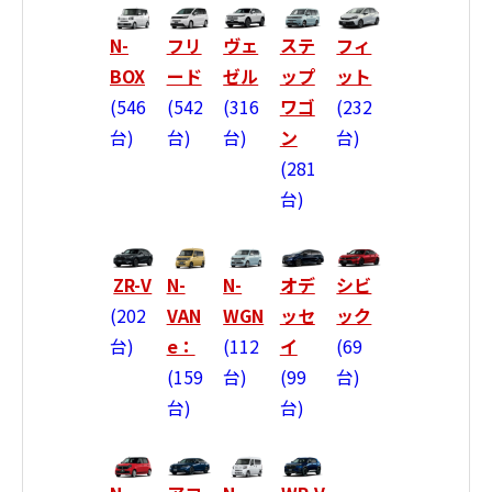
N-
フリ
ヴェ
ステ
フィ
BOX
ード
ゼル
ップ
ット
546
542
316
ワゴ
232
台
台
台
ン
台
281
台
ZR-V
N-
N-
オデ
シビ
202
VAN
WGN
ッセ
ック
台
e：
112
イ
69
159
台
99
台
台
台