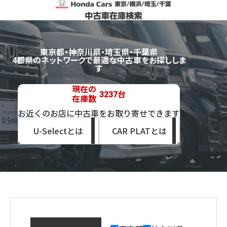
東京都・神奈川県・埼玉県・千葉県
4都県のネットワークで最適な中古車をお探ししま
す
現在の
台
3237
在庫数
お近くのお店に中古車をお取り寄せできます
U-Selectとは
CAR PLATとは