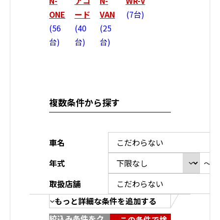
N-
アコ
N-
WR-V
ONE
ード
VAN
7台
56
40
25
台
台
台
複数条件から探す
車名
年式
～
取扱店舗
もっと詳細な条件を追加する
絞込み条件をク
この条件で検