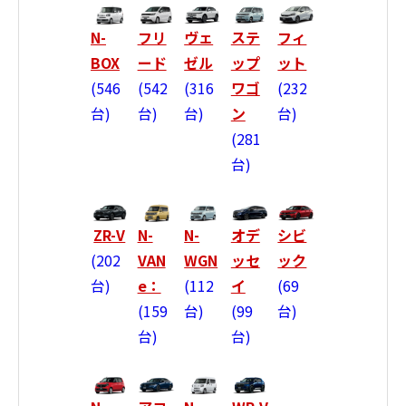
N-
フリ
ヴェ
ステ
フィ
BOX
ード
ゼル
ップ
ット
546
542
316
ワゴ
232
台
台
台
ン
台
281
台
ZR-V
N-
N-
オデ
シビ
202
VAN
WGN
ッセ
ック
台
e：
112
イ
69
159
台
99
台
台
台