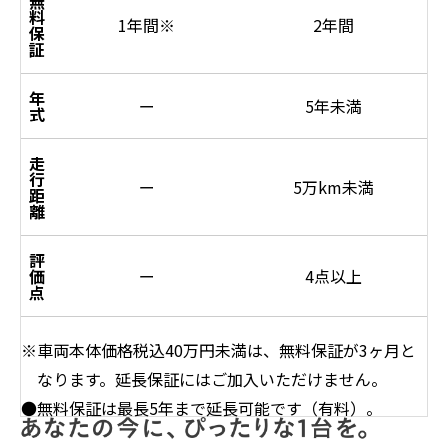
無
料
1年間
※
2年間
保
証
年
ー
5年未満
式
走
行
ー
5万km未満
距
離
評
価
ー
4点以上
点
※車両本体価格税込40万円未満は、無料保証が3ヶ月と
なります。延長保証にはご加入いただけません。
●無料保証は最長5年まで延長可能です（有料）。