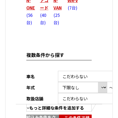
N-
アコ
N-
WR-V
ONE
ード
VAN
7台
56
40
25
台
台
台
複数条件から探す
車名
年式
～
取扱店舗
もっと詳細な条件を追加する
絞込み条件をク
この条件で検