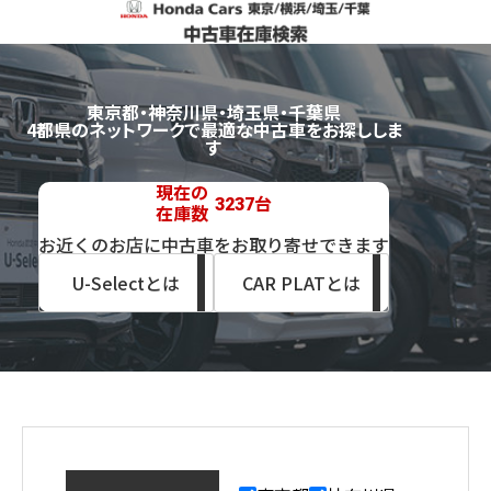
東京都・神奈川県・埼玉県・千葉県
4都県のネットワークで最適な中古車をお探ししま
す
現在の
台
3237
在庫数
お近くのお店に中古車をお取り寄せできます
U-Selectとは
CAR PLATとは