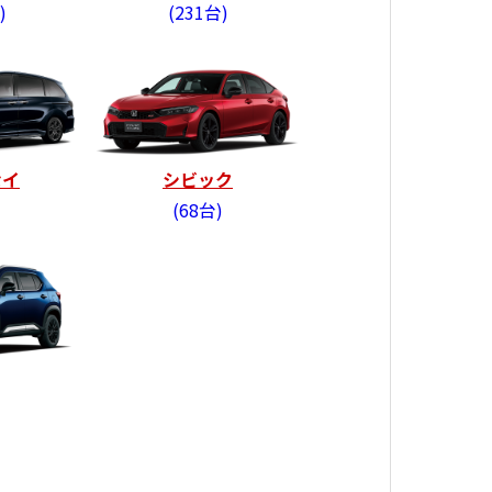
231台
セイ
シビック
68台