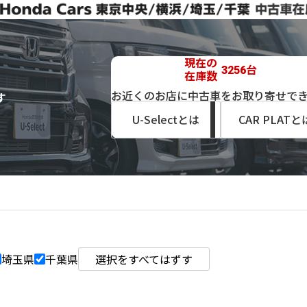
現在の
台
3256
在庫数
お近くのお店に中古車をお取り寄せで
す
U-Selectとは
CAR PLATと
埼玉県
千葉県
選択をすべてはずす