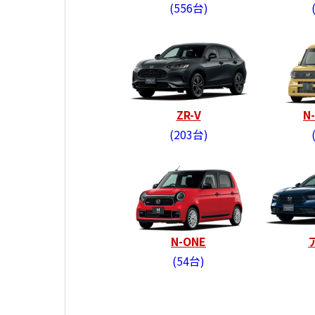
556台
ZR-V
N
203台
N-ONE
54台