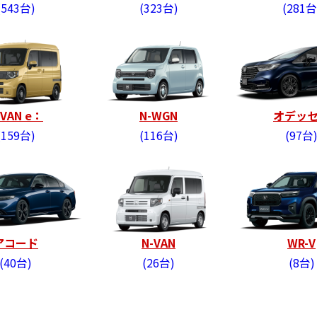
543台
323台
281台
-VAN e：
N-WGN
オデッ
159台
116台
97台
アコード
N-VAN
WR-V
40台
26台
8台