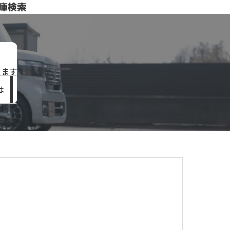
きます
は