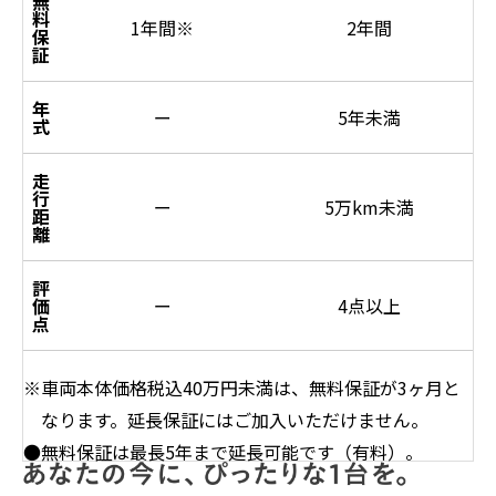
無
料
1年間
※
2年間
保
証
年
ー
5年未満
式
走
行
ー
5万km未満
距
離
評
価
ー
4点以上
点
※車両本体価格税込40万円未満は、無料保証が3ヶ月と
なります。延長保証にはご加入いただけません。
●無料保証は最長5年まで延長可能です（有料）。