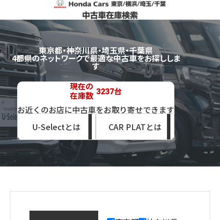
東京都・神奈川県・埼玉県・千葉県
4都県のネットワークで最適な中古車をお探ししま
す
現在の
台
3237
在庫数
お近くのお店に中古車をお取り寄せできます
U-Selectとは
CAR PLATとは