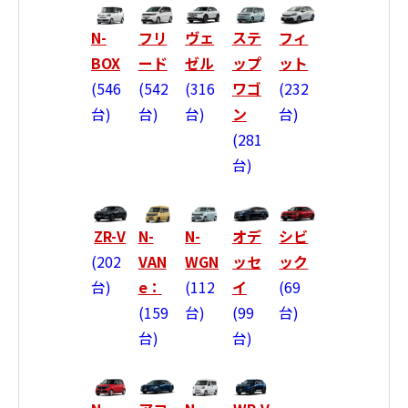
N-
フリ
ヴェ
ステ
フィ
BOX
ード
ゼル
ップ
ット
546
542
316
ワゴ
232
台
台
台
ン
台
281
台
ZR-V
N-
N-
オデ
シビ
202
VAN
WGN
ッセ
ック
台
e：
112
イ
69
159
台
99
台
台
台