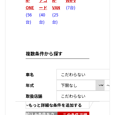
N-
アコ
N-
WR-V
ONE
ード
VAN
7台
56
40
25
台
台
台
複数条件から探す
車名
年式
～
取扱店舗
もっと詳細な条件を追加する
絞込み条件をク
この条件で検