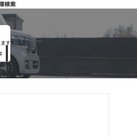
きます
は