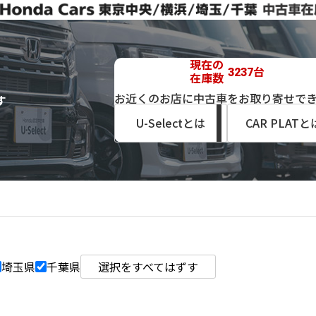
現在の
台
3237
在庫数
お近くのお店に中古車をお取り寄せで
す
U-Selectとは
CAR PLATと
埼玉県
千葉県
選択をすべてはずす