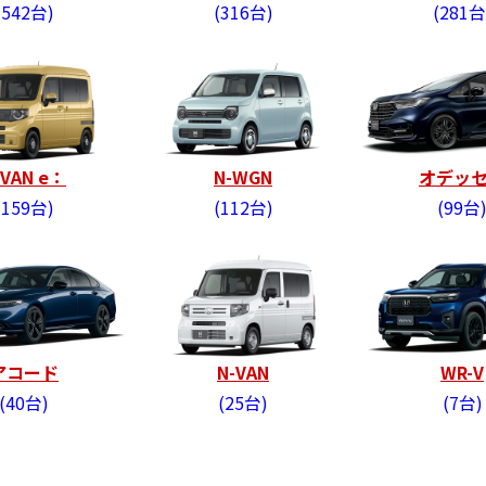
542台
316台
281台
-VAN e：
N-WGN
オデッ
159台
112台
99台
アコード
N-VAN
WR-V
40台
25台
7台