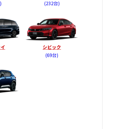
232台
セイ
シビック
69台