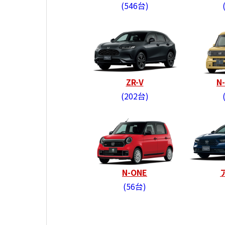
546台
ZR-V
N
202台
N-ONE
56台