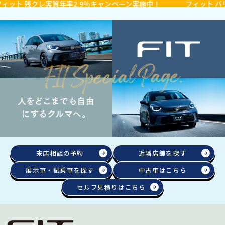
ト 残クレ実質年率2.9％キャンペーン実施中！
フィット バリ保
来店相談の予約
近隣店舗を探す
展示車・試乗車を探す
中古車はこちら
セルフ見積りはこちら