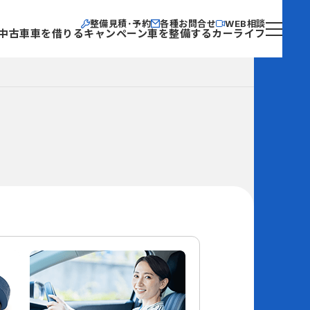
整備見積･予約
各種お問合せ
WEB相談
中古車
車を借りる
キャンペーン
車を整備する
カーライフ