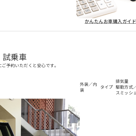
かんたん
お車購入ガイ
・試乗車
にご予約いただくと安心です。
排気量
外装／内
タイプ
駆動方式
装
スミッシ