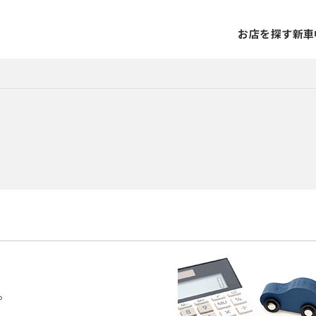
お店を探す
新車
。