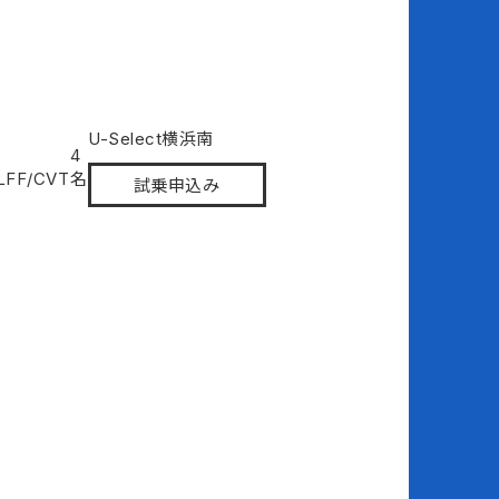
U-Select横浜南
-
4
L
FF/CVT
名
試乗申込み