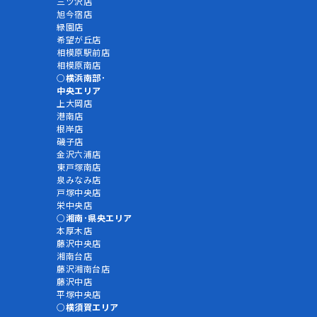
三ツ沢店
旭今宿店
緑園店
希望が丘店
相模原駅前店
相模原南店
横浜南部･
中央エリア
上大岡店
港南店
根岸店
磯子店
金沢六浦店
東戸塚南店
泉みなみ店
戸塚中央店
栄中央店
湘南･県央エリア
本厚木店
藤沢中央店
湘南台店
藤沢湘南台店
藤沢中店
平塚中央店
横須賀エリア