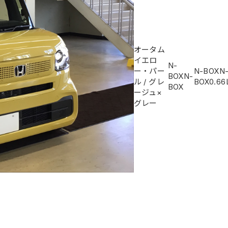
オータム
イエロ
N-
ー・パー
N-BOXN
BOXN-
ル
/
グレ
BOX
0.66
BOX
ージュ×
グレー