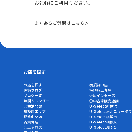
お気軽にご利用ください。
よくあるご質問はこちら
お店を探す
お店を探す
横須賀中店
店舗ブログ
横須賀三春店
ブログ一覧
佐原インター店
年間カレンダー
中古車販売店舗
横浜北部･
U-Select新横浜
相模原エリア
U-Select港北ニュータ
都筑中央店
U-Select横浜南
青葉台店
U-Select相模原
保土ヶ谷店
U-Select湘南台