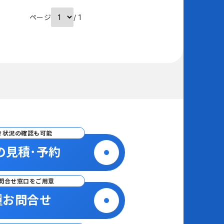
ページ
/ 1
き状況の確認も可能
の見積･予約
問合せ窓口をご用意
種お問合せ