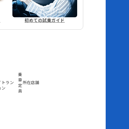
ド
初めての
試乗ガイド
乗
車
／トラン
所在店舗
定
ョン
員