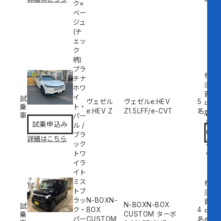
ク×
ベー
ジュ
(チ
ェッ
ク
柄)
プラ
横
チナ
須
ホワ
賀
イ
試
ヴェゼル
ヴェゼルe:HEV
5
中
乗
ト・
e:HEV Z
Z
1.5L
FF/e-CVT
名
試
店
車
パー
乗
試乗申込み
ル
/
申
ブラ
詳細はこちら
込
ック
み
トワ
イラ
イト
ミス
横
トブ
須
ラッ
N-BOXN-
賀
N-BOXN-BOX
試
ク・
BOX
4
中
乗
CUSTOM ターボ
パー
CUSTOM
名
試
店