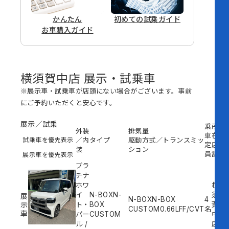
かんたん
初めての
試乗ガイド
お車購入ガイド
横須賀中店 展示・試乗車
※展示車・試乗車が店頭にない場合がございます。事前
にご予約いただくと安心です。
展示／試乗
乗
所
外装
排気量
車
在
試乗車を優先表示
／内
タイプ
駆動方式／トランスミッ
定
店
装
ション
員
舗
展示車を優先表示
プラ
チナ
ホワ
横
イ
N-BOXN-
須
展
N-BOXN-BOX
4
示
ト・
BOX
賀
CUSTOM
0.66L
FF/CVT
名
車
パー
CUSTOM
中
ル
/
店