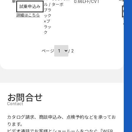
車
0.66L
FF/CVT
ル
/
ターボ
乗
試乗申込み
ブラ
申
詳細はこちら
ック
込
×ブ
み
ラッ
ク
ページ
/ 2
お問合せ
カタログ請求、商談申込み、点検予約などを承ってお
ります。
ビデオ通話でお客様とショールームをつなぐ
「WEB