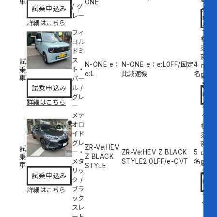
車
ONE
/
グ
乗
試乗申込み
レー
申
詳細はこちら
込
フィ
み
横
ヨル
須
ドミ
賀
ス
試
N-ONE e：
N-ONE e：e:L
0
FF/固定
4
中
乗
ト・
e:L
比減速機
名
試
店
車
パー
乗
試乗申込み
ル
/
申
グレ
詳細はこちら
込
ー
み
メテ
オロ
横
イド
須
グレ
賀
ZR-Ve:HEV
試
ー・
ZR-Ve:HEV Z BLACK
5
中
乗
Z BLACK
メタ
STYLE
2.0L
FF/e-CVT
名
試
店
車
STYLE
リッ
乗
試乗申込み
ク
/
申
ブラ
詳細はこちら
込
ック
み
スレ
ート