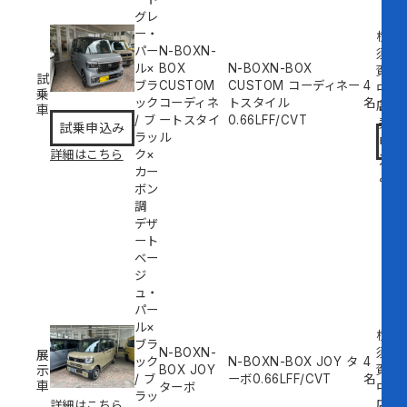
グレ
ー・
横
パー
N-BOXN-
須
ル×
BOX
N-BOXN-BOX
賀
試
ブラ
CUSTOM
CUSTOM コーディネー
4
中
乗
ック
コーディネ
トスタイル
名
試
店
車
/
ブ
ートスタイ
0.66L
FF/CVT
乗
試乗申込み
ラッ
ル
申
詳細はこちら
ク×
込
カー
み
ボン
調
デザ
ート
ベー
ジ
ュ・
パー
ル×
横
ブラ
N-BOXN-
須
展
ック
N-BOXN-BOX JOY タ
4
示
BOX JOY
賀
/
ブ
ーボ
0.66L
FF/CVT
名
車
ターボ
中
ラッ
店
詳細はこちら