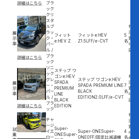
ブラ
詳細はこちら
ック
クリ
スタ
ルブ
横
ラッ
須
展
フィット
フィットe:HEV
5
示
ク・
賀
e:HEV Z
Z
1.5L
FF/e-CVT
名
車
パー
中
ル
/
店
ブラ
詳細はこちら
ック
ソニ
ステップ ワ
ック
ゴンe:HEV
横
グレ
ステップ ワゴンe:HEV
SPADA
須
展
ー・
SPADA PREMIUM LINE
7
示
PREMIUM
賀
パー
BLACK
名
車
LINE
中
ル
/
EDITION
2.0L
FF/e-CVT
BLACK
店
ブラ
EDITION
詳細はこちら
ック
横
チャ
須
ージ
賀
Super-
試
イエ
Super-ONESuper-
4
中
乗
ONESuper-
ロー
ONE
0
FF/固定比減速機
名
試
店