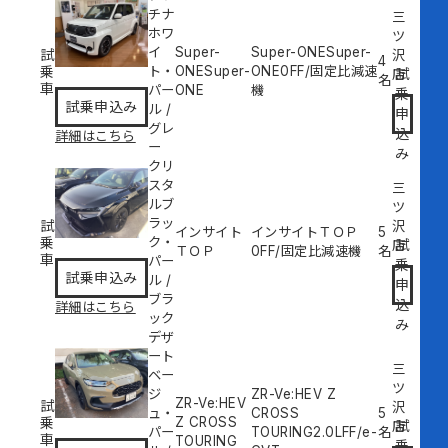
チナ
三
ホワ
ツ
イ
Super-
Super-ONESuper-
試
沢
4
乗
ト・
ONESuper-
ONE
0
FF/固定比減速
試
店
名
車
パー
ONE
機
乗
試乗申込み
ル
/
申
グレ
込
詳細はこちら
ー
み
クリ
スタ
三
ルブ
ツ
ラッ
試
沢
インサイト
インサイトＴＯＰ
5
乗
ク・
試
店
ＴＯＰ
0
FF/固定比減速機
名
車
パー
乗
試乗申込み
ル
/
申
ブラ
込
詳細はこちら
ック
み
デザ
ート
三
ベー
ツ
ジ
ZR-Ve:HEV Z
ZR-Ve:HEV
試
沢
ュ・
CROSS
5
乗
Z CROSS
試
店
パー
TOURING
2.0L
FF/e-
名
車
TOURING
乗