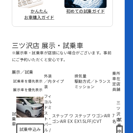
かんたん
初めての
試乗ガイド
お車購入ガイド
三ツ沢店 展示・試乗車
※展示車・試乗車が店頭にない場合がございます。事前
にご予約いただくと安心です。
展示／試乗
乗
所
外装
排気量
車
在
試乗車を優先表示
／内
タイプ
駆動方式／トランス
定
店
装
ミッション
員
舗
展示車を優先表示
フィ
ヨル
三
ドミ
ツ
ス
試
沢
ステップ ワ
ステップ ワゴンAIR
7
乗
ト・
試
店
ゴンAIR EX
EX
1.5L
FF/CVT
名
車
パー
乗
試乗申込み
ル
/
申