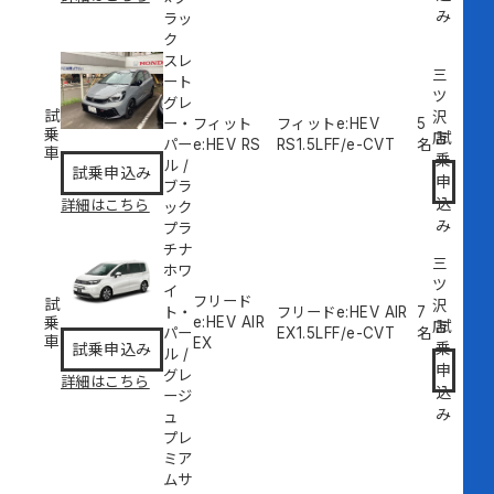
み
ラッ
ク
スレ
三
ート
ツ
グレ
試
沢
ー・
フィット
フィットe:HEV
5
乗
試
店
パー
e:HEV RS
RS
1.5L
FF/e-CVT
名
車
乗
ル
/
試乗申込み
申
ブラ
込
詳細はこちら
ック
み
プラ
チナ
三
ホワ
ツ
イ
フリード
試
沢
ト・
フリードe:HEV AIR
7
乗
e:HEV AIR
試
店
パー
EX
1.5L
FF/e-CVT
名
車
EX
乗
試乗申込み
ル
/
申
グレ
詳細はこちら
込
ージ
み
ュ
プレ
ミア
ムサ