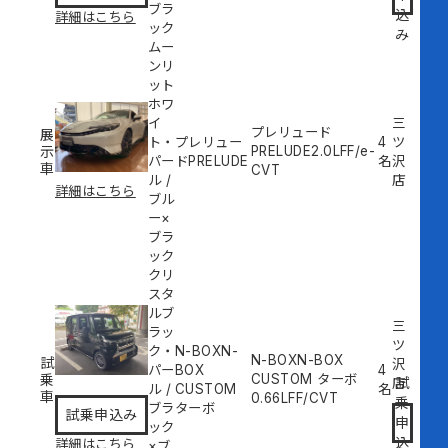
ブラ
込
詳細はこちら
ック
み
ムー
ンリ
ット
ホワ
イ
三
プレリュード
展
ト・
プレリュー
4
ツ
示
PRELUDE
2.0L
FF/e-
パー
ドPRELUDE
名
沢
車
CVT
ル
/
店
詳細はこちら
ブル
ー×
ブラ
ック
クリ
スタ
ルブ
三
ラッ
ツ
ク・
N-BOXN-
N-BOXN-BOX
試
沢
パー
BOX
4
乗
CUSTOM ターボ
試
店
ル
/
CUSTOM
名
車
0.66L
FF/CVT
乗
ブラ
ターボ
試乗申込み
申
ック
込
詳細はこちら
×ブ