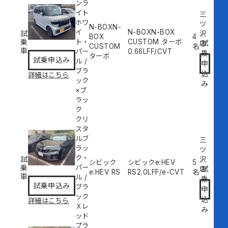
ンラ
イト
三
ホワ
ツ
N-BOXN-
イ
N-BOXN-BOX
試
沢
BOX
4
乗
ト・
CUSTOM ターボ
試
店
CUSTOM
名
車
パー
0.66L
FF/CVT
乗
ターボ
試乗申込み
ル
/
申
ブラ
込
詳細はこちら
ック
み
×ブ
ラッ
ク
クリ
スタ
ルブ
三
ラッ
ツ
ク・
試
沢
シビック
シビックe:HEV
5
乗
パー
試
店
e:HEV RS
RS
2.0L
FF/e-CVT
名
車
ル
/
乗
試乗申込み
ブラ
申
ック
込
詳細はこちら
Ｘレ
み
ッド
プラ