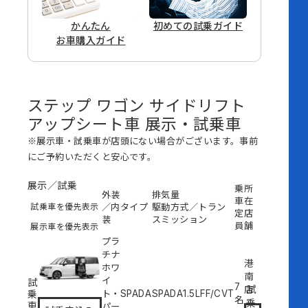
かんたん
初めての
試乗ガイド
お車購入ガイド
ステップ ワゴン サイドリフト
アップシート車 展示・試乗車
※展示車・試乗車が店頭にない場合がございます。事前
にご予約いただくと安心です。
展示／試乗
乗
所
外装
排気量
車
在
試乗車を優先表示
／内
タイプ
駆動方式／トラン
定
店
装
スミッション
員
舗
展示車を優先表示
プラ
チナ
港
ホワ
南
イ
試
7
試
店
乗
ト・
SPADA
SPADA
1.5L
FF/CVT
名
乗
車
パー