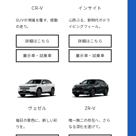
CR-V
インサイト
SUVの常識を覆す、感動
心昂ぶる、新時代のドラ
の走り。
イビングフィール。
詳細はこちら
詳細はこちら
展示車・試乗車
展示車・試乗車
ヴェゼル
ZR-V
毎日の景色に、新しい彩
唯一無二の存在へ、さら
りを。
なる深化を遂げて。