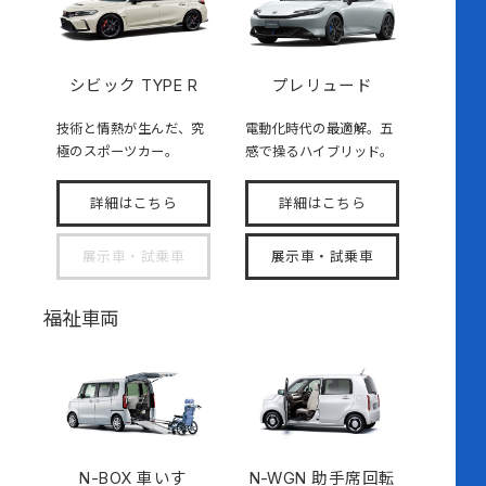
シビック TYPE R
プレリュード
技術と情熱が生んだ、究
電動化時代の最適解。五
極のスポーツカー。
感で操るハイブリッド。
詳細はこちら
詳細はこちら
展示車・試乗車
展示車・試乗車
福祉車両
N-BOX
車いす
N-WGN 助手席回転