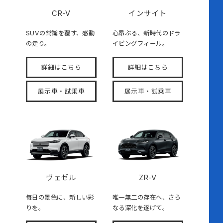
CR-V
インサイト
SUVの常識を覆す、感動
心昂ぶる、新時代のドラ
の走り。
イビングフィール。
詳細はこちら
詳細はこちら
展示車・試乗車
展示車・試乗車
ヴェゼル
ZR-V
毎日の景色に、新しい彩
唯一無二の存在へ、さら
りを。
なる深化を遂げて。