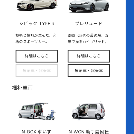
シビック TYPE R
プレリュード
技術と情熱が生んだ、究
電動化時代の最適解。五
極のスポーツカー。
感で操るハイブリッド。
詳細はこちら
詳細はこちら
展示車・試乗車
展示車・試乗車
福祉車両
N-BOX
車いす
N-WGN 助手席回転