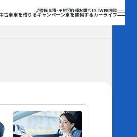
整備見積･予約
各種お問合せ
WEB相談
中古車
車を借りる
キャンペーン
車を整備する
カーライフ