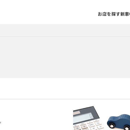
お店を探す
新車
。