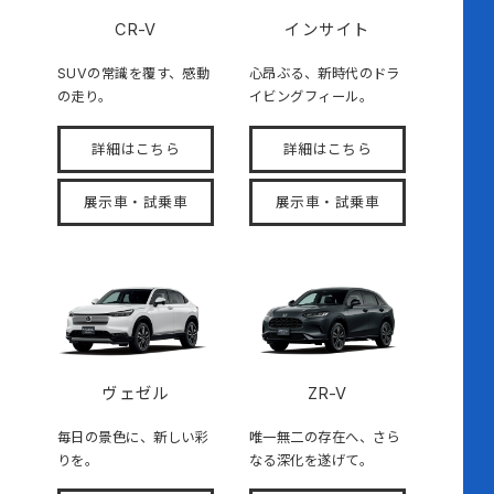
CR-V
インサイト
SUVの常識を覆す、感動
心昂ぶる、新時代のドラ
の走り。
イビングフィール。
詳細はこちら
詳細はこちら
展示車・試乗車
展示車・試乗車
ヴェゼル
ZR-V
毎日の景色に、新しい彩
唯一無二の存在へ、さら
りを。
なる深化を遂げて。