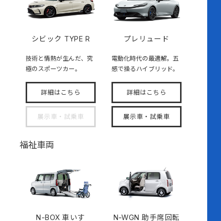
シビック TYPE R
プレリュード
技術と情熱が生んだ、究
電動化時代の最適解。五
極のスポーツカー。
感で操るハイブリッド。
詳細はこちら
詳細はこちら
展示車・試乗車
展示車・試乗車
福祉車両
N-BOX
車いす
N-WGN 助手席回転