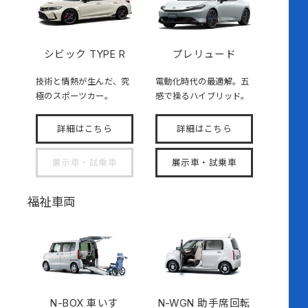
シビック TYPE R
プレリュード
技術と情熱が生んだ、究
電動化時代の最適解。五
極のスポーツカー。
感で操るハイブリッド。
詳細はこちら
詳細はこちら
展示車・試乗車
展示車・試乗車
福祉車両
N-BOX
車いす
N-WGN 助手席回転