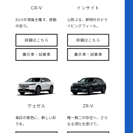
CR-V
インサイト
SUVの常識を覆す、感動
心昂ぶる、新時代のドラ
の走り。
イビングフィール。
詳細はこちら
詳細はこちら
展示車・試乗車
展示車・試乗車
ヴェゼル
ZR-V
毎日の景色に、新しい彩
唯一無二の存在へ、さら
りを。
なる深化を遂げて。