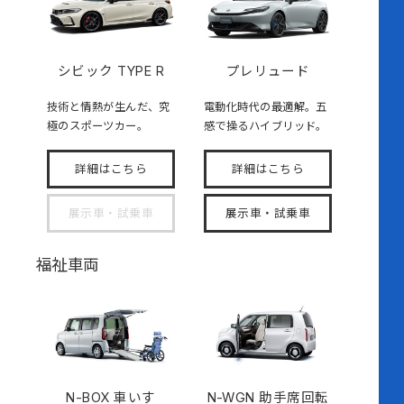
シビック TYPE R
プレリュード
技術と情熱が生んだ、究
電動化時代の最適解。五
極のスポーツカー。
感で操るハイブリッド。
詳細はこちら
詳細はこちら
展示車・試乗車
展示車・試乗車
福祉車両
N-BOX
車いす
N-WGN 助手席回転