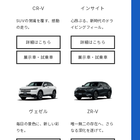
CR-V
インサイト
SUVの常識を覆す、感動
心昂ぶる、新時代のドラ
の走り。
イビングフィール。
詳細はこちら
詳細はこちら
展示車・試乗車
展示車・試乗車
ヴェゼル
ZR-V
毎日の景色に、新しい彩
唯一無二の存在へ、さら
りを。
なる深化を遂げて。