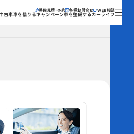
整備見積･予約
各種お問合せ
WEB相談
中古車
車を借りる
キャンペーン
車を整備する
カーライフ