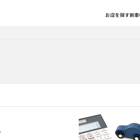
お店を探す
新車
。