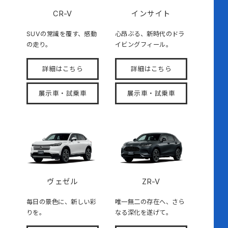
CR-V
インサイト
SUVの常識を覆す、感動
心昂ぶる、新時代のドラ
の走り。
イビングフィール。
詳細はこちら
詳細はこちら
展示車・試乗車
展示車・試乗車
ヴェゼル
ZR-V
毎日の景色に、新しい彩
唯一無二の存在へ、さら
りを。
なる深化を遂げて。