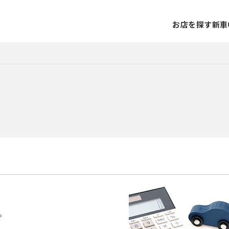
お店を探す
新車
。