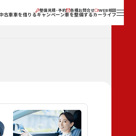
整備見積･予約
各種お問合せ
WEB相談
中古車
車を借りる
キャンペーン
車を整備する
カーライフ