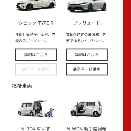
シビック TYPE R
プレリュード
技術と情熱が生んだ、究
電動化時代の最適解。五
極のスポーツカー。
感で操るハイブリッド。
詳細はこちら
詳細はこちら
展示車・試乗車
展示車・試乗車
福祉車両
N-BOX
車いす
N-WGN 助手席回転