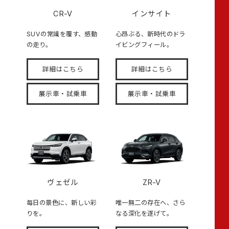
CR-V
インサイト
SUVの常識を覆す、感動
心昂ぶる、新時代のドラ
の走り。
イビングフィール。
詳細はこちら
詳細はこちら
展示車・試乗車
展示車・試乗車
ヴェゼル
ZR-V
毎日の景色に、新しい彩
唯一無二の存在へ、さら
りを。
なる深化を遂げて。