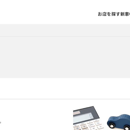
お店を探す
新車
。