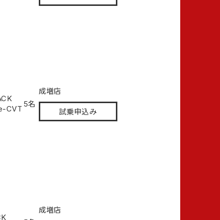
成増店
ACK
5名
e-CVT
試乗申込み
成増店
CK