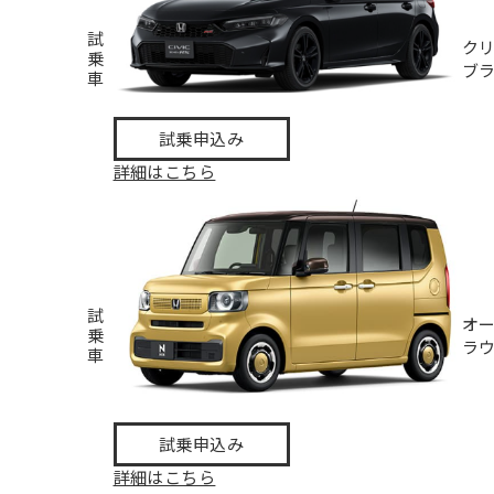
試
ク
乗
ブ
車
試乗申込み
詳細はこちら
試
オ
乗
ラ
車
試乗申込み
詳細はこちら