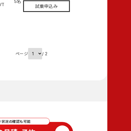
5名
VT
試乗申込み
ページ
/ 2
き状況の確認も可能