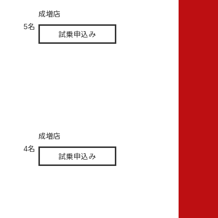
成増店
5名
試乗申込み
成増店
4名
試乗申込み