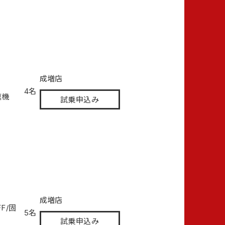
成増店
4名
速機
試乗申込み
成増店
FF/固
5名
試乗申込み