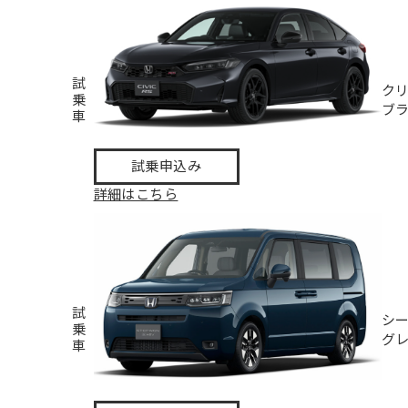
試
ク
乗
ブ
車
試乗申込み
詳細はこちら
試
シ
乗
グ
車