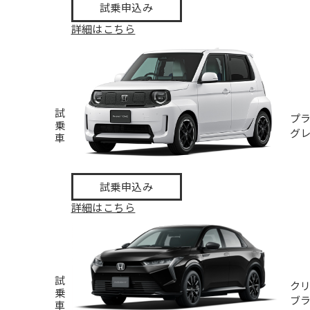
試乗申込み
詳細はこちら
試
プ
乗
グ
車
試乗申込み
詳細はこちら
試
ク
乗
ブ
車