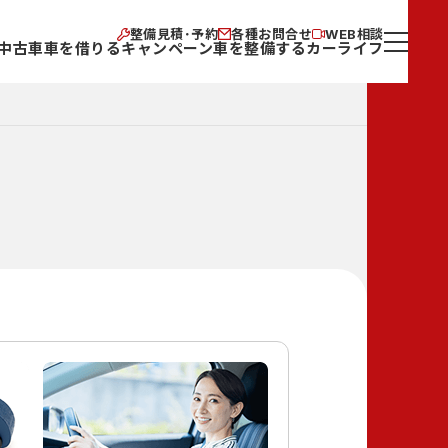
整備見積･予約
各種お問合せ
WEB相談
中古車
車を借りる
キャンペーン
車を整備する
カーライフ