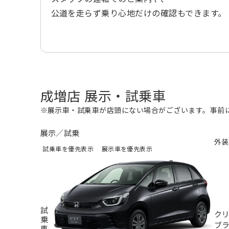
公道を走らず乗り心地だけの確認もできます。
成増店 展示・試乗車
※展示車・試乗車が店頭にない場合がございます。事前
展示／試乗
外装
試乗車を優先表示
展示車を優先表示
試
ク
乗
ブ
車