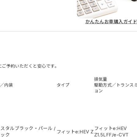
かんたん
お車購入ガイ
にご予約いただくと安心です。
排気量
／内装
タイプ
駆動方式／トランス
ョン
リスタルブラック・パール
/
フィットe:HEV
フィットe:HEV Z
ラック
Z
1.5L
FF/e-CVT