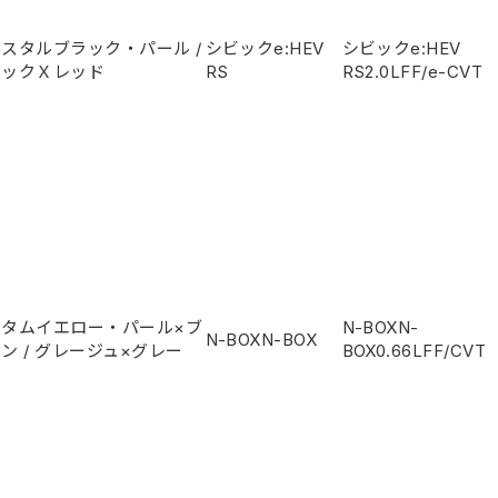
リスタルブラック・パール
/
シビックe:HEV
シビックe:HEV
ラックＸレッド
RS
RS
2.0L
FF/e-CVT
ータムイエロー・パール×ブ
N-BOXN-
N-BOXN-BOX
ウン
/
グレージュ×グレー
BOX
0.66L
FF/CVT