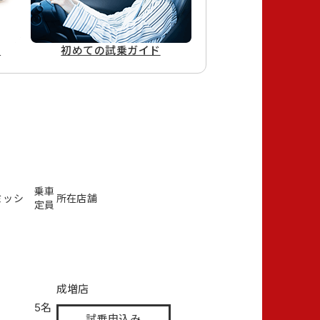
ド
初めての
試乗ガイド
乗車
ミッシ
所在店舗
定員
成増店
5名
試乗申込み