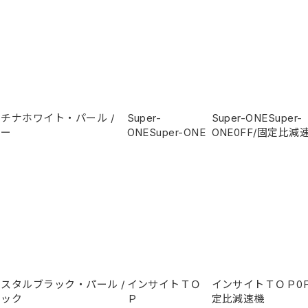
ラチナホワイト・パール
/
Super-
Super-ONESuper-
レー
ONESuper-ONE
ONE
0
FF/固定比減
リスタルブラック・パール
/
インサイトＴＯ
インサイトＴＯＰ
0
ラック
Ｐ
定比減速機