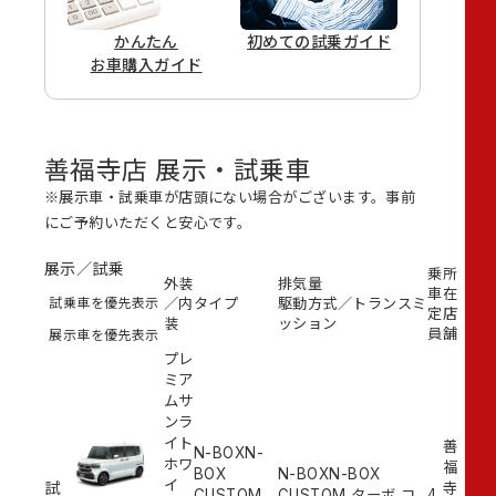
かんたん
初めての
試乗ガイド
お車購入ガイド
善福寺店 展示・試乗車
※展示車・試乗車が店頭にない場合がございます。事前
にご予約いただくと安心です。
展示／試乗
乗
所
外装
排気量
車
在
試乗車を優先表示
／内
タイプ
駆動方式／トランスミ
定
店
装
ッション
員
舗
展示車を優先表示
プレ
ミア
ムサ
ンラ
イト
善
N-BOXN-
ホワ
福
BOX
N-BOXN-BOX
イ
試
寺
CUSTOM
CUSTOM ターボ コ
4