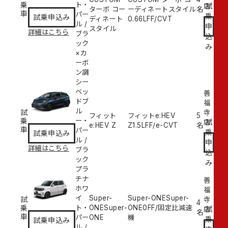
乗
ト・
試
店
ターボ コー
ーディネートスタイル
名
車
パー
乗
試乗申込み
ディネート
0.66L
FF/CVT
ル
/
申
スタイル
詳細はこちら
ブラ
込
ック
み
×カ
ーボ
ン調
シー
ベッ
善
ドブ
福
ル
試
寺
フィット
フィットe:HEV
5
乗
ー・
試
店
e:HEV Z
Z
1.5L
FF/e-CVT
名
車
パー
乗
試乗申込み
ル
/
申
詳細はこちら
ブラ
込
ック
み
プラ
チナ
善
ホワ
福
イ
Super-
Super-ONESuper-
試
寺
4
乗
ト・
ONESuper-
ONE
0
FF/固定比減速
試
店
名
車
パー
ONE
機
乗
試乗申込み
ル
/