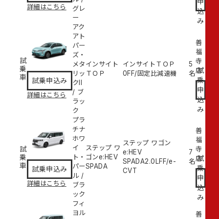
申
詳細はこちら
グレ
込
ー
み
アク
アト
善
パー
福
ズ・
試
寺
メタ
インサイト
インサイトＴＯＰ
5
乗
試
店
リッ
ＴＯＰ
0
FF/固定比減速機
名
車
乗
試乗申込み
クII
申
/
ブ
詳細はこちら
込
ラッ
み
ク
プラ
チナ
善
ホワ
福
ステップ ワゴン
イ
ステップ ワ
試
寺
e:HEV
7
乗
ト・
ゴンe:HEV
試
店
SPADA
2.0L
FF/e-
名
車
パー
SPADA
乗
試乗申込み
CVT
ル
/
申
詳細はこちら
ブラ
込
ック
み
フィ
ヨル
善