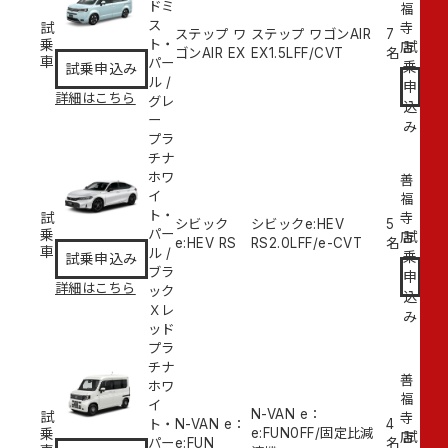
ドミ
福
ス
試
寺
ステップ ワ
ステップ ワゴンAIR
7
乗
ト・
試
店
ゴンAIR EX
EX
1.5L
FF/CVT
名
車
パー
乗
試乗申込み
ル
/
申
詳細はこちら
グレ
込
ー
み
プラ
チナ
ホワ
善
イ
福
ト・
試
寺
シビック
シビックe:HEV
5
乗
パー
試
店
e:HEV RS
RS
2.0L
FF/e-CVT
名
車
ル
/
乗
試乗申込み
ブラ
申
詳細はこちら
ック
込
Ｘレ
み
ッド
プラ
チナ
善
ホワ
福
イ
N-VAN e：
試
寺
ト・
N-VAN e：
4
乗
e:FUN
0
FF/固定比減
試
店
パー
e:FUN
名