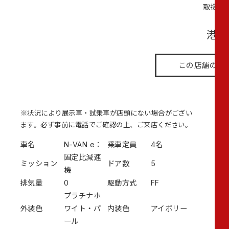
取扱店
港店
この店舗の情
※状況により展示車・試乗車が店頭にない場合がござい
ます。必ず事前に電話でご確認の上、ご来店ください。
車名
N-VAN e：
乗車定員
4名
固定比減速
ミッション
ドア数
5
機
排気量
0
駆動方式
FF
プラチナホ
外装色
ワイト・パ
内装色
アイボリー
ール