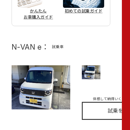
かんたん
初めての
試乗ガイド
お車購入ガイド
N-VAN e：
試乗車
体感して納得いくクル
試乗を申