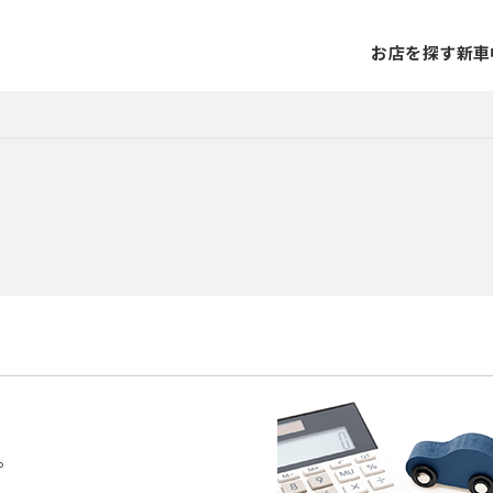
お店を探す
新車
。