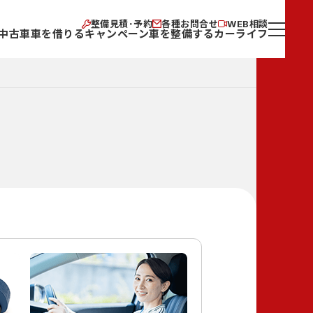
整備見積･予約
各種お問合せ
WEB相談
中古車
車を借りる
キャンペーン
車を整備する
カーライフ