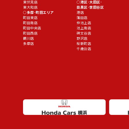
東伏見店
港区･大田区･
東大和店
目黒区･世田谷区
多摩･町田エリア
港店
町田東店
蒲田店
町田南店
仲池上店
町田中央店
池上南店
町田西店
碑文谷店
鶴川店
野沢店
多摩店
桜新町店
千歳台店