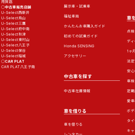
用賀店
展示車・試乗車
中古車販売店舗
U-Select西新井
福祉車両
車
U-Select烏山
U-Select三鷹
かんたんお車購入ガイド
U-Select府中南
点検
U-Select秋津
初めての試乗ガイド
U-Select東村山
ディ
U-Select八王子
Honda SENSING
U-Select保谷
1ヶ
U-Select稲城
アクセサリー
法定
CAR PLAT
CAR PLAT八王子南
安心
中古車を探す
車検
中古車在庫情報
定期
愛車
車を借りる
ボデ
タイ
車を借りる
キャ
レンタカー