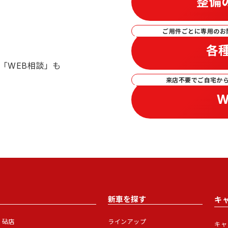
整備
ご用件ごとに専用のお
各
「WEB相談」も
来店不要でご自宅か
W
新車を探す
キ
砧店
ラインアップ
キャ