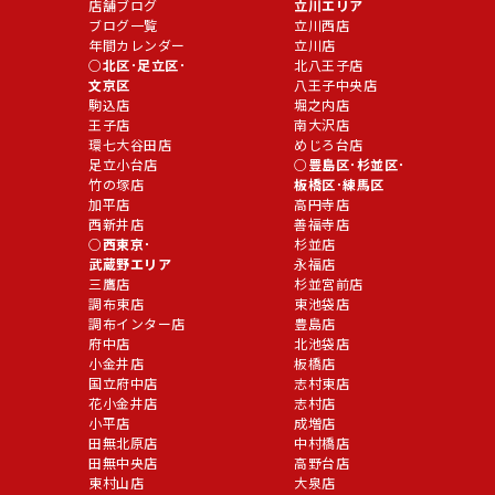
店舗ブログ
立川エリア
ブログ一覧
立川西店
年間カレンダー
立川店
北区･足立区･
北八王子店
文京区
八王子中央店
駒込店
堀之内店
王子店
南大沢店
環七大谷田店
めじろ台店
足立小台店
豊島区･杉並区･
竹の塚店
板橋区･練馬区
加平店
高円寺店
西新井店
善福寺店
西東京･
杉並店
武蔵野エリア
永福店
三鷹店
杉並宮前店
調布東店
東池袋店
調布インター店
豊島店
府中店
北池袋店
小金井店
板橋店
国立府中店
志村東店
花小金井店
志村店
小平店
成増店
田無北原店
中村橋店
田無中央店
高野台店
東村山店
大泉店