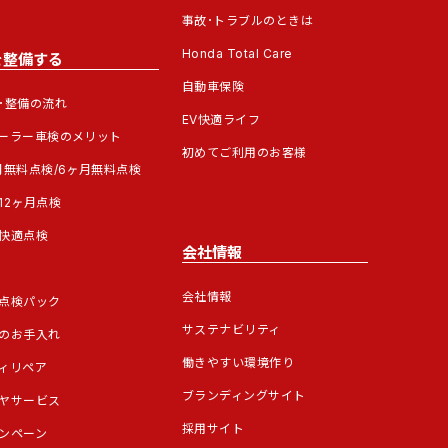
事故･トラブルのときは
Honda Total Care
を整備する
自動車保険
･整備の流れ
EV快適ライフ
ーラー車検のメリット
初めてご利用のお客様
月無料点検/6ヶ月無料点検
12ヶ月点検
快適点検
会社情報
会社情報
点検パック
サステナビリティ
のお手入れ
働きやすい環境作り
ィリペア
ブランディングサイト
ヤサービス
採用サイト
ンペーン