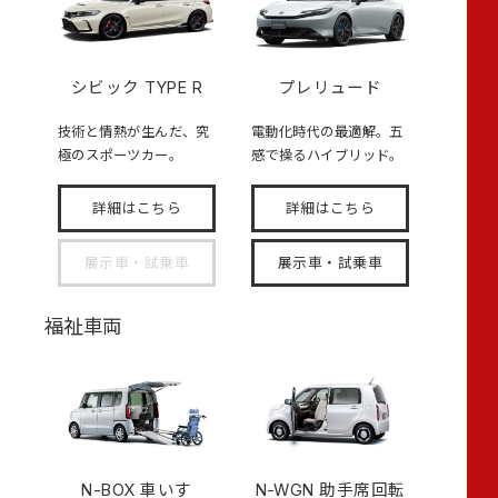
シビック TYPE R
プレリュード
技術と情熱が生んだ、究
電動化時代の最適解。五
極のスポーツカー。
感で操るハイブリッド。
詳細はこちら
詳細はこちら
展示車・試乗車
展示車・試乗車
福祉車両
N-BOX
車いす
N-WGN 助手席回転