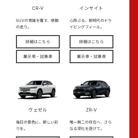
CR-V
インサイト
SUVの常識を覆す、感動
心昂ぶる、新時代のドラ
の走り。
イビングフィール。
詳細はこちら
詳細はこちら
展示車・試乗車
展示車・試乗車
ヴェゼル
ZR-V
毎日の景色に、新しい彩
唯一無二の存在へ、さら
りを。
なる深化を遂げて。