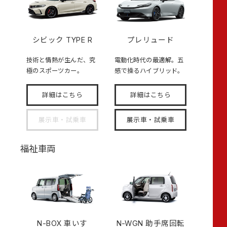
シビック TYPE R
プレリュード
技術と情熱が生んだ、究
電動化時代の最適解。五
極のスポーツカー。
感で操るハイブリッド。
詳細はこちら
詳細はこちら
展示車・試乗車
展示車・試乗車
福祉車両
N-BOX
車いす
N-WGN 助手席回転