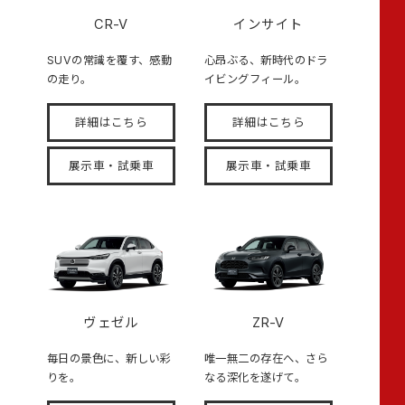
CR-V
インサイト
SUVの常識を覆す、感動
心昂ぶる、新時代のドラ
の走り。
イビングフィール。
詳細はこちら
詳細はこちら
展示車・試乗車
展示車・試乗車
ヴェゼル
ZR-V
毎日の景色に、新しい彩
唯一無二の存在へ、さら
りを。
なる深化を遂げて。