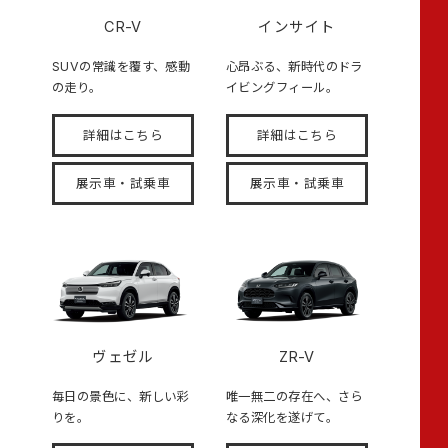
CR-V
インサイト
SUVの常識を覆す、感動
心昂ぶる、新時代のドラ
の走り。
イビングフィール。
詳細はこちら
詳細はこちら
展示車・試乗車
展示車・試乗車
ヴェゼル
ZR-V
毎日の景色に、新しい彩
唯一無二の存在へ、さら
りを。
なる深化を遂げて。