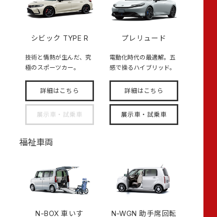
シビック TYPE R
プレリュード
技術と情熱が生んだ、究
電動化時代の最適解。五
極のスポーツカー。
感で操るハイブリッド。
詳細はこちら
詳細はこちら
展示車・試乗車
展示車・試乗車
福祉車両
N-BOX
車いす
N-WGN 助手席回転