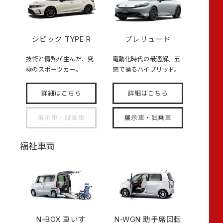
シビック TYPE R
プレリュード
技術と情熱が生んだ、究
電動化時代の最適解。五
極のスポーツカー。
感で操るハイブリッド。
詳細はこちら
詳細はこちら
展示車・試乗車
展示車・試乗車
福祉車両
N-BOX
車いす
N-WGN 助手席回転