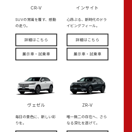
CR-V
インサイト
SUVの常識を覆す、感動
心昂ぶる、新時代のドラ
の走り。
イビングフィール。
詳細はこちら
詳細はこちら
展示車・試乗車
展示車・試乗車
ヴェゼル
ZR-V
毎日の景色に、新しい彩
唯一無二の存在へ、さら
りを。
なる深化を遂げて。