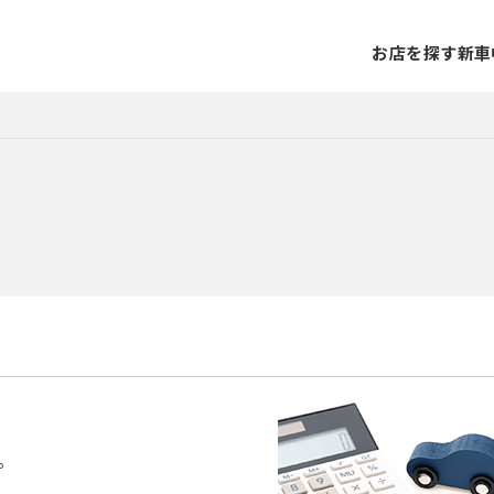
お店を探す
新車
。