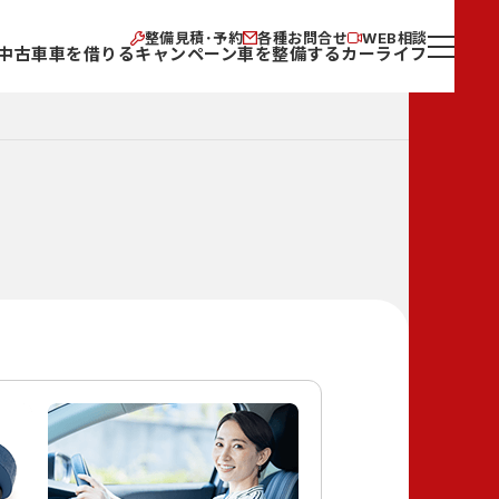
整備見積･予約
各種お問合せ
WEB相談
中古車
車を借りる
キャンペーン
車を整備する
カーライフ