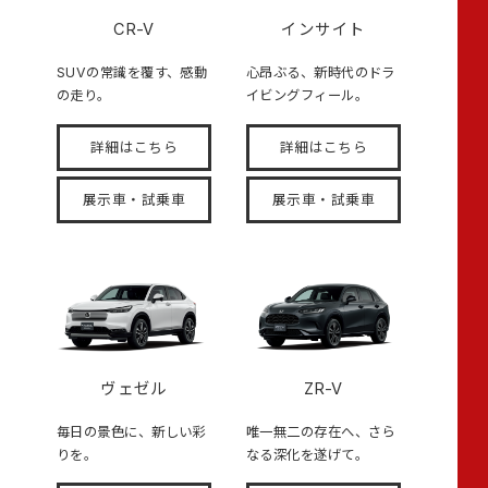
CR-V
インサイト
SUVの常識を覆す、感動
心昂ぶる、新時代のドラ
の走り。
イビングフィール。
詳細はこちら
詳細はこちら
展示車・試乗車
展示車・試乗車
ヴェゼル
ZR-V
毎日の景色に、新しい彩
唯一無二の存在へ、さら
りを。
なる深化を遂げて。