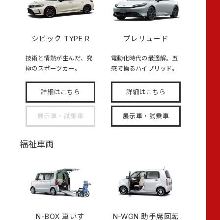
シビック TYPE R
プレリュード
技術と情熱が生んだ、究
電動化時代の最適解。五
極のスポーツカー。
感で操るハイブリッド。
詳細はこちら
詳細はこちら
展示車・試乗車
展示車・試乗車
福祉車両
N-BOX
車いす
N-WGN 助手席回転