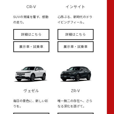
CR-V
インサイト
SUVの常識を覆す、感動
心昂ぶる、新時代のドラ
の走り。
イビングフィール。
詳細はこちら
詳細はこちら
展示車・試乗車
展示車・試乗車
ヴェゼル
ZR-V
毎日の景色に、新しい彩
唯一無二の存在へ、さら
りを。
なる深化を遂げて。