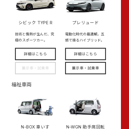
シビック TYPE R
プレリュード
技術と情熱が生んだ、究
電動化時代の最適解。五
極のスポーツカー。
感で操るハイブリッド。
詳細はこちら
詳細はこちら
展示車・試乗車
展示車・試乗車
福祉車両
N-BOX
車いす
N-WGN 助手席回転