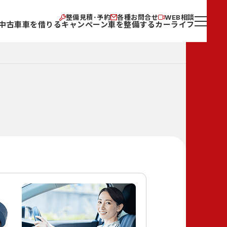
整備見積･予約
各種お問合せ
WEB相談
中古車
車を借りる
キャンペーン
車を整備する
カーライフ