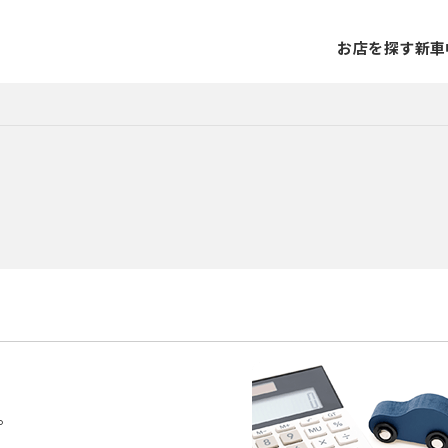
お店を探す
新車
。