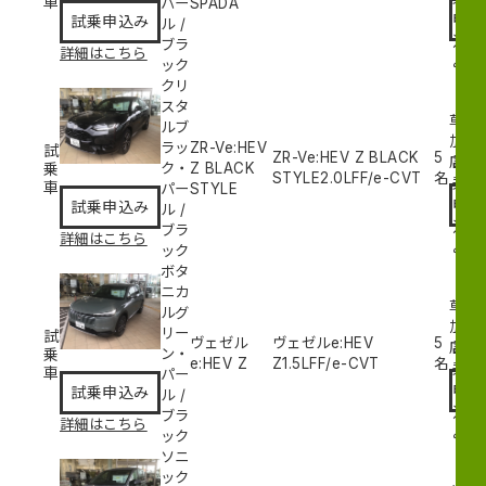
車
パー
SPADA
申
試乗申込み
ル
/
込
ブラ
詳細はこちら
み
ック
クリ
スタ
草
ルブ
加
ラッ
ZR-Ve:HEV
試
ZR-Ve:HEV Z BLACK
5
試
店
乗
ク・
Z BLACK
STYLE
2.0L
FF/e-CVT
名
乗
車
パー
STYLE
申
試乗申込み
ル
/
込
ブラ
詳細はこちら
み
ック
ボタ
ニカ
草
ルグ
加
リー
試
ヴェゼル
ヴェゼルe:HEV
5
試
店
乗
ン・
e:HEV Z
Z
1.5L
FF/e-CVT
名
乗
車
パー
申
試乗申込み
ル
/
込
ブラ
詳細はこちら
み
ック
ソニ
ック