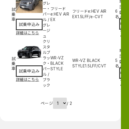
草
グレ
加
ー・
フリード
試
フリードe:HEV AIR
6
試
店
乗
パー
e:HEV AIR
EX
1.5L
FF/e-CVT
名
乗
車
ル
/
EX
申
試乗申込み
グレ
込
ージ
詳細はこちら
み
ュ
クリ
スタ
草
ルブ
加
ラッ
WR-VZ
試
WR-VZ BLACK
5
試
店
乗
ク・
BLACK
STYLE
1.5L
FF/CVT
名
乗
車
パー
STYLE
試乗申込み
申
ル
/
込
詳細はこちら
ブラ
み
ック
ページ
/ 2