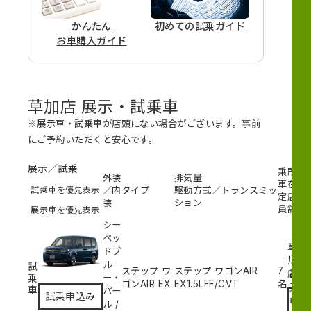
かんたん
初めての
試乗ガイド
お車購入ガイド
草加店 展示・試乗車
※展示車・試乗車が店頭にない場合がございます。事前
にご予約いただくと安心です。
展示／試乗
乗
所
外装
排気量
車
在
試乗車を優先表示
／内
タイプ
駆動方式／トランスミッ
定
店
装
ション
員
舗
展示車を優先表示
シー
ベッ
草
ドブ
加
ル
試
ステップ ワ
ステップ ワゴンAIR
7
試
店
乗
ー・
ゴンAIR EX
EX
1.5L
FF/CVT
名
乗
車
パー
試乗申込み
申
ル
/