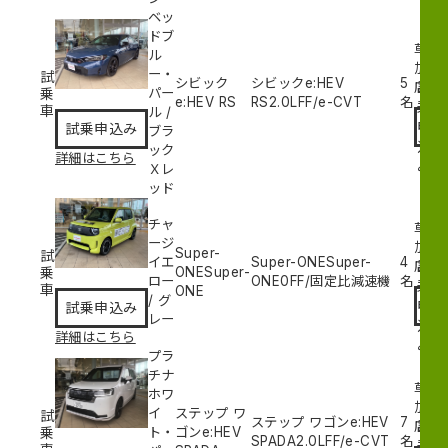
ベッ
ドブ
草
ル
加
ー・
試
シビック
シビックe:HEV
5
試
店
乗
パー
e:HEV RS
RS
2.0L
FF/e-CVT
名
乗
車
ル
/
申
試乗申込み
ブラ
込
ック
詳細はこちら
み
Ｘレ
ッド
チャ
草
ージ
加
Super-
試
イエ
Super-ONESuper-
4
試
店
乗
ONESuper-
ロー
ONE
0
FF/固定比減速機
名
乗
車
ONE
/
グ
申
試乗申込み
レー
込
詳細はこちら
み
プラ
チナ
草
ホワ
加
イ
ステップ ワ
試
ステップ ワゴンe:HEV
7
試
店
乗
ト・
ゴンe:HEV
SPADA
2.0L
FF/e-CVT
名
乗