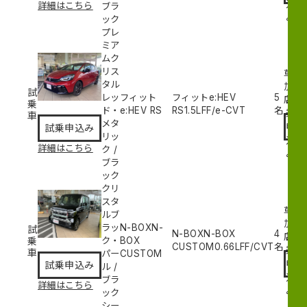
込
詳細はこちら
ブラ
み
ック
プレ
ミア
ムク
リス
草
タル
加
試
レッ
フィット
フィットe:HEV
5
試
店
乗
ド・
e:HEV RS
RS
1.5L
FF/e-CVT
名
乗
車
メタ
申
試乗申込み
リッ
込
詳細はこちら
ク
/
み
ブラ
ック
クリ
スタ
草
ルブ
加
ラッ
N-BOXN-
試
N-BOXN-BOX
4
試
店
乗
ク・
BOX
CUSTOM
0.66L
FF/CVT
名
乗
車
パー
CUSTOM
申
試乗申込み
ル
/
込
ブラ
詳細はこちら
み
ック
シー