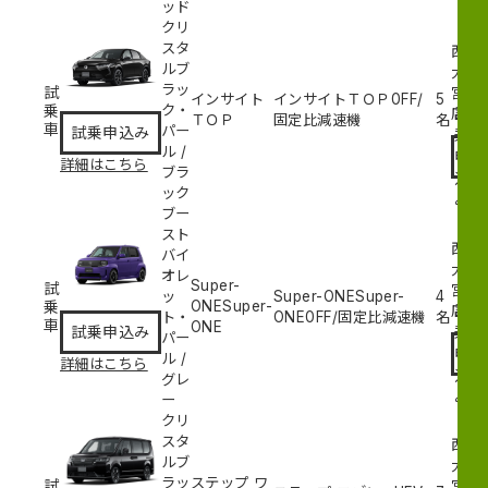
ッド
クリ
スタ
西
ルブ
大
ラッ
試
宮
インサイト
インサイトＴＯＰ
0
FF/
5
乗
ク・
試
店
ＴＯＰ
固定比減速機
名
車
パー
試乗申込み
乗
ル
/
申
詳細はこちら
ブラ
込
ック
み
ブー
スト
西
バイ
大
オレ
Super-
試
宮
ッ
Super-ONESuper-
4
乗
ONESuper-
試
店
ト・
ONE
0
FF/固定比減速機
名
車
ONE
乗
試乗申込み
パー
申
ル
/
詳細はこちら
込
グレ
み
ー
クリ
スタ
西
ルブ
大
ラッ
ステップ ワ
試
宮