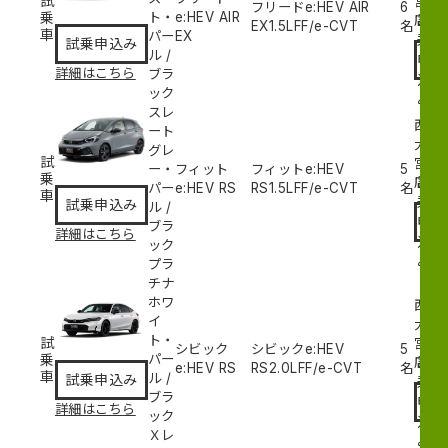
試
宮
フリードe:HEV AIR
6
乗
ト・
e:HEV AIR
試
店
EX
1.5L
FF/e-CVT
名
車
パー
EX
乗
試乗申込み
ル
/
申
詳細はこちら
ブラ
込
ック
み
スレ
西
ート
大
グレ
試
宮
ー・
フィット
フィットe:HEV
5
乗
試
店
パー
e:HEV RS
RS
1.5L
FF/e-CVT
名
車
乗
試乗申込み
ル
/
申
ブラ
詳細はこちら
込
ック
み
プラ
チナ
ホワ
西
イ
大
ト・
試
宮
シビック
シビックe:HEV
5
乗
パー
試
店
e:HEV RS
RS
2.0L
FF/e-CVT
名
車
ル
/
試乗申込み
乗
ブラ
申
詳細はこちら
ック
込
Ｘレ
み