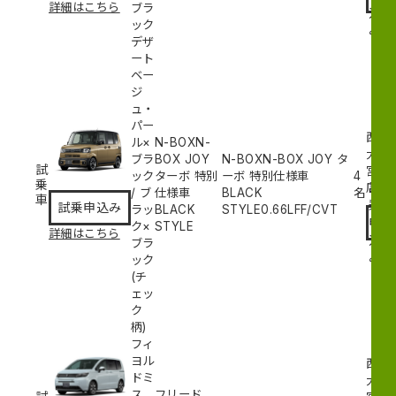
詳細はこちら
ブラ
込
ック
み
デザ
ート
ベー
ジ
ュ・
パー
西
ル×
N-BOXN-
大
ブラ
BOX JOY
N-BOXN-BOX JOY タ
試
宮
ック
ターボ 特別
ーボ 特別仕様車
4
乗
試
店
/
ブ
仕様車
BLACK
名
車
乗
試乗申込み
ラッ
BLACK
STYLE
0.66L
FF/CVT
申
ク×
STYLE
詳細はこちら
込
ブラ
み
ック
(チ
ェッ
ク
柄)
フィ
ヨル
西
ドミ
大
ス
フリード