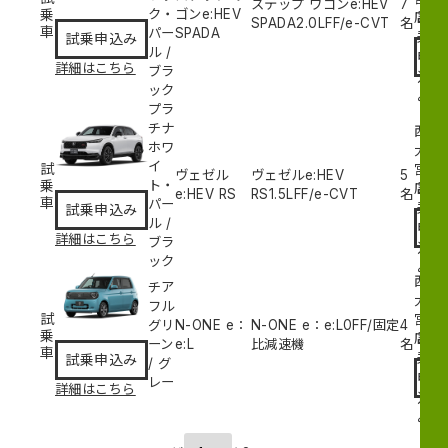
ステップ ワゴンe:HEV
7
乗
ク・
ゴンe:HEV
試
店
SPADA
2.0L
FF/e-CVT
名
車
パー
SPADA
乗
試乗申込み
ル
/
申
詳細はこちら
ブラ
込
ック
み
プラ
チナ
西
ホワ
大
イ
試
宮
ヴェゼル
ヴェゼルe:HEV
5
乗
ト・
試
店
e:HEV RS
RS
1.5L
FF/e-CVT
名
車
パー
乗
試乗申込み
ル
/
申
詳細はこちら
ブラ
込
ック
み
西
チア
大
フル
試
宮
グリ
N-ONE e：
N-ONE e：e:L
0
FF/固定
4
乗
試
店
ーン
e:L
比減速機
名
車
乗
試乗申込み
/
グ
申
レー
詳細はこちら
込
み