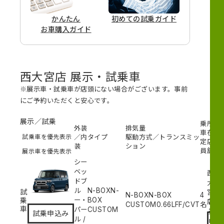
かんたん
初めての
試乗ガイド
お車購入ガイド
西大宮店 展示・試乗車
※展示車・試乗車が店頭にない場合がございます。事前
にご予約いただくと安心です。
展示／試乗
乗
所
外装
排気量
車
在
試乗車を優先表示
／内
タイプ
駆動方式／トランスミッ
定
店
装
ション
員
舗
展示車を優先表示
シー
ベッ
西
ドブ
大
ル
N-BOXN-
試
宮
N-BOXN-BOX
4
乗
ー・
BOX
試
店
CUSTOM
0.66L
FF/CVT
名
車
パー
CUSTOM
乗
試乗申込み
ル
/
申