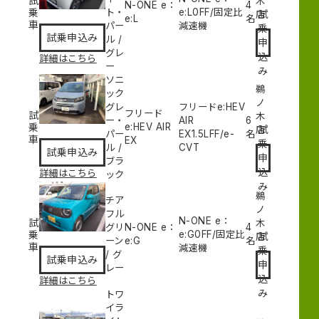
試
木
N-ONE e：
4
乗
ト・
e:L
0
FF/固定比
試
店
e:L
名
車
パー
減速機
乗
試乗申込み
ル
/
申
グレ
込
詳細はこちら
ー
み
ソニ
鵜
ック
ノ
グレ
フリードe:HEV
フリード
試
木
ー・
AIR
6
乗
e:HEV AIR
試
店
パー
EX
1.5L
FF/e-
名
車
EX
乗
ル
/
CVT
試乗申込み
申
ブラ
込
詳細はこちら
ック
み
鵜
チア
ノ
フル
N-ONE e：
試
木
グリ
N-ONE e：
4
乗
e:G
0
FF/固定比
試
店
ーン
e:G
名
車
減速機
乗
/
グ
試乗申込み
申
レー
込
詳細はこちら
み
トワ
イラ