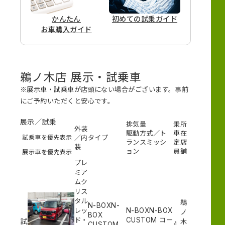
かんたん
初めての
試乗ガイド
お車購入ガイド
鵜ノ木店 展示・試乗車
※展示車・試乗車が店頭にない場合がございます。事前
にご予約いただくと安心です。
展示／試乗
排気量
乗
所
外装
駆動方式／ト
車
在
試乗車を優先表示
／内
タイプ
ランスミッシ
定
店
装
ョン
員
舗
展示車を優先表示
プレ
ミア
ムク
リス
タル
鵜
N-BOXN-
レッ
N-BOXN-BOX
ノ
BOX
ド・
CUSTOM コー
試
木
CUSTOM
4