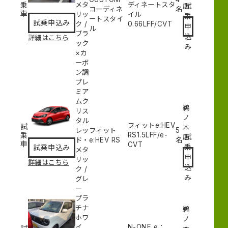
乗
メタ
ディネートスタ
試
店
コーディネ
名
車
リッ
イル
乗
ートスタイ
試乗申込み
ク
/
0.66L
FF/CVT
申
ル
ブラ
込
詳細はこちら
ック
み
×カ
ーボ
ン調
プレ
ミア
ムク
鵜
リス
ノ
タル
フィットe:HEV
試
木
レッ
フィット
5
乗
RS
1.5L
FF/e-
試
店
ド・
e:HEV RS
名
車
CVT
乗
試乗申込み
メタ
申
リッ
詳細はこちら
込
ク
/
み
グレ
ー
プラ
チナ
鵜
ホワ
ノ
イ
N-ONE e：