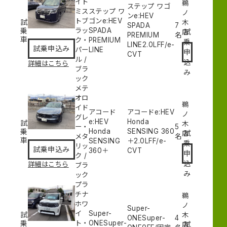
イト
鵜
ステップ ワゴ
ミス
ステップ ワ
ノ
ンe:HEV
トブ
ゴンe:HEV
試
木
SPADA
7
乗
ラッ
SPADA
試
店
PREMIUM
名
車
ク・
PREMIUM
乗
LINE
2.0L
FF/e-
試乗申込み
パー
LINE
申
CVT
ル
/
込
詳細はこちら
ブラ
み
ック
メテ
オロ
鵜
イド
アコード
アコードe:HEV
ノ
グレ
e:HEV
Honda
試
木
ー・
5
乗
Honda
SENSING 360
試
店
メタ
名
車
SENSING
＋
2.0L
FF/e-
乗
リッ
試乗申込み
360＋
CVT
申
ク
/
込
詳細はこちら
ブラ
み
ック
プラ
チナ
鵜
ホワ
ノ
Super-
イ
Super-
試
木
ONESuper-
4
乗
ト・
ONESuper-
試
店