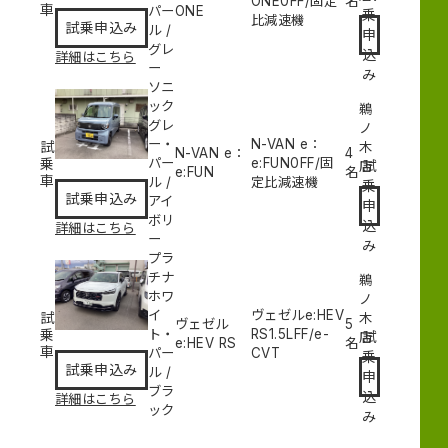
ONE
0
FF/固定
名
車
パー
ONE
乗
比減速機
試乗申込み
ル
/
申
グレ
込
詳細はこちら
ー
み
ソニ
ック
鵜
グレ
ノ
ー・
N-VAN e：
試
木
N-VAN e：
4
乗
パー
e:FUN
0
FF/固
試
店
e:FUN
名
車
ル
/
定比減速機
乗
試乗申込み
アイ
申
ボリ
込
詳細はこちら
ー
み
プラ
チナ
鵜
ホワ
ノ
イ
ヴェゼルe:HEV
試
木
ヴェゼル
5
乗
ト・
RS
1.5L
FF/e-
試
店
e:HEV RS
名
車
パー
CVT
乗
試乗申込み
ル
/
申
ブラ
込
詳細はこちら
ック
み