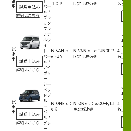
乗
ト・
ＴＯＰ
固定比減速機
名
試
店
車
パー
試乗申込み
乗
ル
/
詳細はこちら
申
ブラ
込
ック
み
プラ
チナ
浦
ホワ
和
イ
中
試
ト・
N-VAN e：
N-VAN e：e:FUN
0
FF/
4
央
乗
パー
e:FUN
固定比減速機
名
試
店
車
試乗申込み
ル
/
乗
アイ
申
詳細はこちら
ボリ
込
ー
み
シー
浦
ベッ
和
ドブ
中
ル
試
N-ONE e：
N-ONE e：e:G
0
FF/固
4
央
乗
ー・
e:G
定比減速機
名
試
店
車
パー
試乗申込み
乗
ル
/
申
詳細はこちら
グレ
込
ー