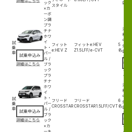
詳細はこちら
ック
店
スタイル
×カ
ーボ
ン調
プラ
浦
チナ
和
ホワ
中
イ
試
フィット
フィットe:HEV
5
央
乗
ト・
e:HEV Z
Z
1.5L
FF/e-CVT
名
試
店
車
パー
試乗申込み
乗
ル
/
申
詳細はこちら
ブラ
込
ック
み
プラ
チナ
浦
ホワ
和
イ
中
ト・
試
フリード
フリード
6
央
乗
パー
CROSSTAR
CROSSTAR
1.5L
FF/CVT
名
試
店
車
ル
/
試乗申込み
乗
ブラ
申
詳細はこちら
ック
込
×カ
み
ーキ