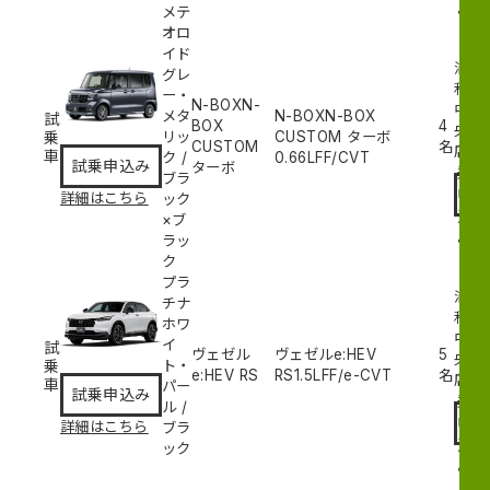
み
メテ
オロ
イド
浦
グレ
和
ー・
N-BOXN-
中
メタ
N-BOXN-BOX
試
BOX
4
央
乗
リッ
CUSTOM ターボ
CUSTOM
名
試
店
車
ク
/
0.66L
FF/CVT
試乗申込み
ターボ
乗
ブラ
申
詳細はこちら
ック
込
×ブ
み
ラッ
ク
プラ
浦
チナ
和
ホワ
中
イ
試
ヴェゼル
ヴェゼルe:HEV
5
央
乗
ト・
e:HEV RS
RS
1.5L
FF/e-CVT
名
試
店
車
パー
試乗申込み
乗
ル
/
申
詳細はこちら
ブラ
込
ック
み