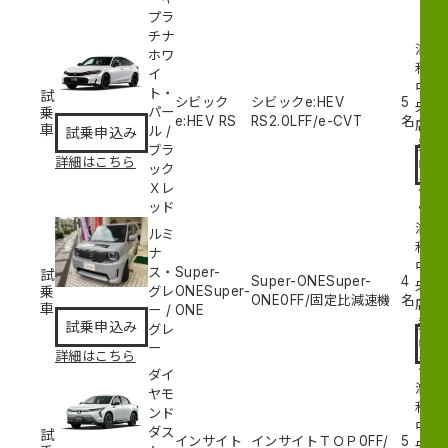
プラ
チナ
浦
ホワ
和
イ
中
ト・
試
シビック
シビックe:HEV
5
央
乗
パー
e:HEV RS
RS
2.0L
FF/e-CVT
名
試
店
車
ル
/
試乗申込み
乗
ブラ
詳細はこちら
申
ック
込
Ｘレ
み
ッド
浦
ルミ
和
ナ
中
ス・
Super-
試
Super-ONESuper-
4
央
乗
グレ
ONESuper-
ONE
0
FF/固定比減速機
名
試
店
車
ー
/
ONE
乗
試乗申込み
グレ
申
ー
詳細はこちら
込
ダイ
み
浦
ヤモ
和
ンド
中
ダス
試
インサイト
インサイトＴＯＰ
0
FF/
5
央