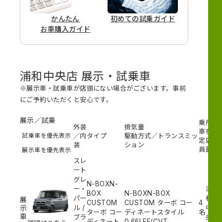
かんたん
初めての
試乗ガイド
お車購入ガイド
浦和中央店 展示・試乗車
※展示車・試乗車が店頭にない場合がございます。事前
にご予約いただくと安心です。
展示／試乗
乗
所
外装
排気量
車
在
試乗車を優先表示
／内
タイプ
駆動方式／トランスミッ
定
店
装
ション
員
舗
展示車を優先表示
スレ
ート
グレ
N-BOXN-
ー・
浦
BOX
N-BOXN-BOX
パー
和
展
CUSTOM
CUSTOM ターボ コー
4
示
ル
/
中
ターボ コー
ディネートスタイル
名
車
ブラ
央
ディネート
0.66L
FF/CVT