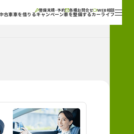
整備見積･予約
各種お問合せ
WEB相談
中古車
車を借りる
キャンペーン
車を整備する
カーライフ