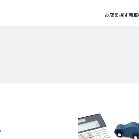
お店を探す
新車
。