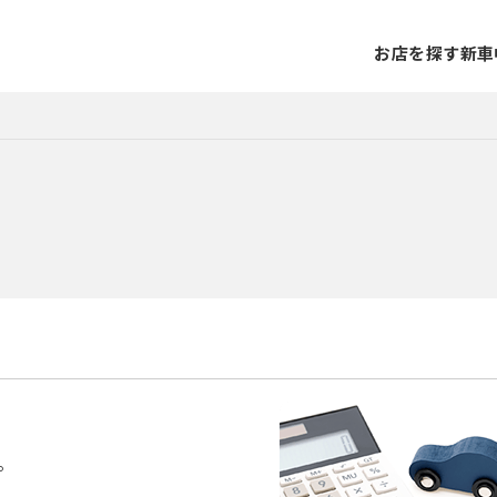
お店を探す
新車
。