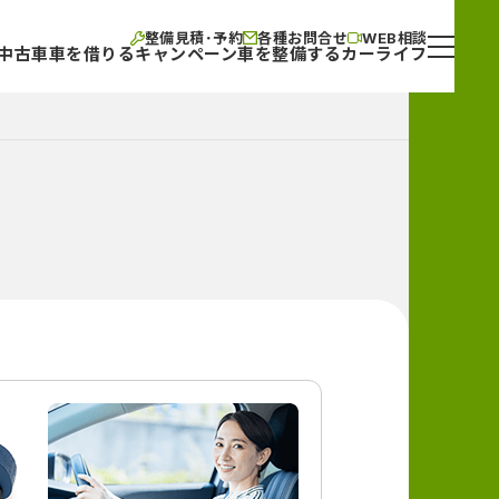
整備見積･予約
各種お問合せ
WEB相談
中古車
車を借りる
キャンペーン
車を整備する
カーライフ