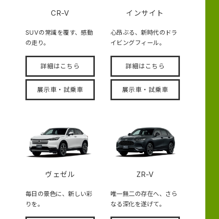
CR-V
インサイト
SUVの常識を覆す、感動
心昂ぶる、新時代のドラ
の走り。
イビングフィール。
詳細はこちら
詳細はこちら
展示車・試乗車
展示車・試乗車
ヴェゼル
ZR-V
毎日の景色に、新しい彩
唯一無二の存在へ、さら
りを。
なる深化を遂げて。