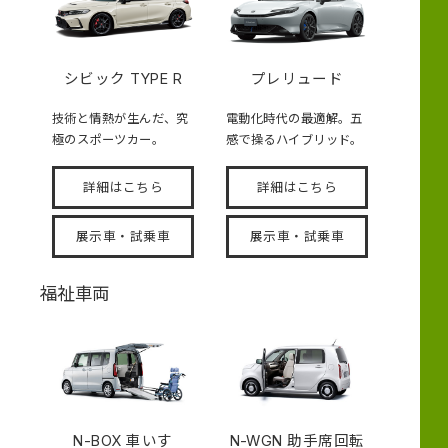
シビック TYPE R
プレリュード
技術と情熱が生んだ、究
電動化時代の最適解。五
極のスポーツカー。
感で操るハイブリッド。
詳細はこちら
詳細はこちら
展示車・試乗車
展示車・試乗車
福祉車両
N-BOX
車いす
N-WGN 助手席回転