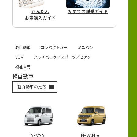
かんたん
初めての
試乗ガイド
お車購入ガイド
軽自動車
コンパクトカー
ミニバン
SUV
ハッチバック／スポーツ／セダン
福祉車両
軽自動車
軽自動車の比較
N-VAN
N-VAN e: