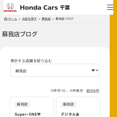
ホーム
お店を探す
蘇我店
蘇我店ブログ
蘇我店
ブログ
表示する店舗を絞り込む
11件中 10 - 11件表示
前の9件
蘇我店
蘇我店
Super−ONE💛
デジタル🌼