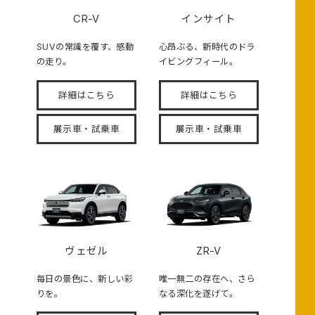
CR-V
インサイト
SUVの常識を覆す、感動
心昂ぶる、新時代のドラ
の走り。
イビングフィール。
詳細はこちら
詳細はこちら
展示車・試乗車
展示車・試乗車
ヴェゼル
ZR-V
毎日の景色に、新しい彩
唯一無二の存在へ、さら
りを。
なる深化を遂げて。