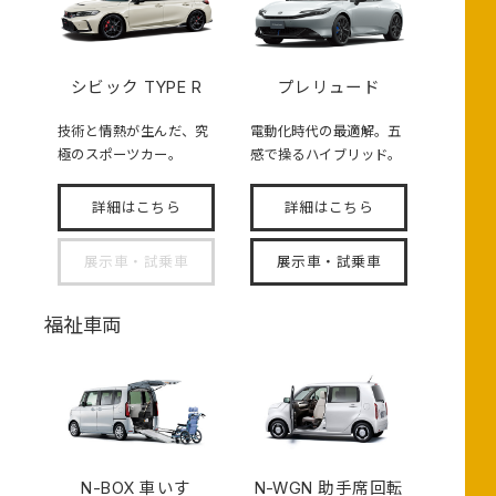
シビック TYPE R
プレリュード
技術と情熱が生んだ、究
電動化時代の最適解。五
極のスポーツカー。
感で操るハイブリッド。
詳細はこちら
詳細はこちら
展示車・試乗車
展示車・試乗車
福祉車両
N-BOX
車いす
N-WGN 助手席回転