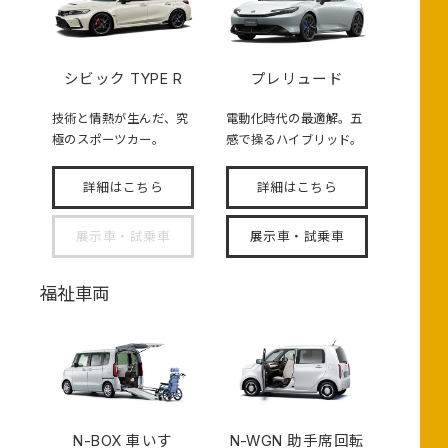
シビック TYPE R
プレリュード
技術と情熱が生んだ、究
電動化時代の最適解。五
極のスポーツカー。
感で操るハイブリッド。
詳細はこちら
詳細はこちら
展示車・試乗車
展示車・試乗車
福祉車両
N-BOX
車いす
N-WGN 助手席回転