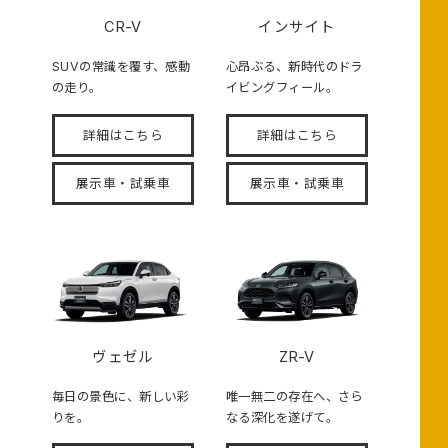
CR-V
インサイト
SUVの常識を覆す、感動
心昂ぶる、新時代のドラ
の走り。
イビングフィール。
詳細はこちら
詳細はこちら
展示車・試乗車
展示車・試乗車
ヴェゼル
ZR-V
毎日の景色に、新しい彩
唯一無二の存在へ、さら
りを。
なる深化を遂げて。