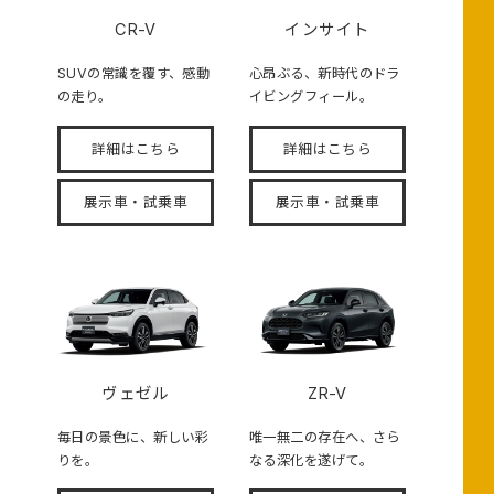
CR-V
インサイト
SUVの常識を覆す、感動
心昂ぶる、新時代のドラ
の走り。
イビングフィール。
詳細はこちら
詳細はこちら
展示車・試乗車
展示車・試乗車
ヴェゼル
ZR-V
毎日の景色に、新しい彩
唯一無二の存在へ、さら
りを。
なる深化を遂げて。