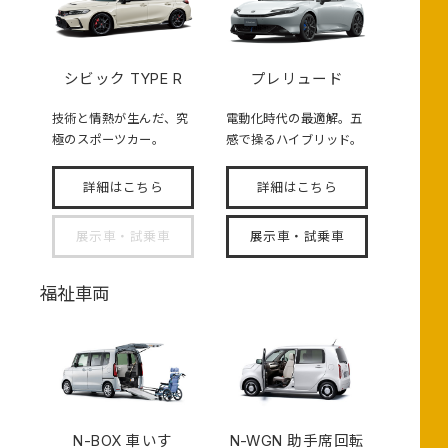
シビック TYPE R
プレリュード
技術と情熱が生んだ、究
電動化時代の最適解。五
極のスポーツカー。
感で操るハイブリッド。
詳細はこちら
詳細はこちら
展示車・試乗車
展示車・試乗車
福祉車両
N-BOX
車いす
N-WGN 助手席回転