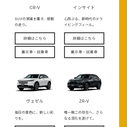
CR-V
インサイト
SUVの常識を覆す、感動
心昂ぶる、新時代のドラ
の走り。
イビングフィール。
詳細はこちら
詳細はこちら
展示車・試乗車
展示車・試乗車
ヴェゼル
ZR-V
毎日の景色に、新しい彩
唯一無二の存在へ、さら
りを。
なる深化を遂げて。