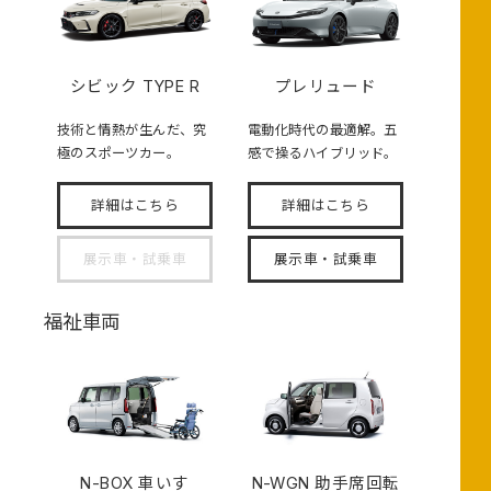
シビック TYPE R
プレリュード
技術と情熱が生んだ、究
電動化時代の最適解。五
極のスポーツカー。
感で操るハイブリッド。
詳細はこちら
詳細はこちら
展示車・試乗車
展示車・試乗車
福祉車両
N-BOX
車いす
N-WGN 助手席回転