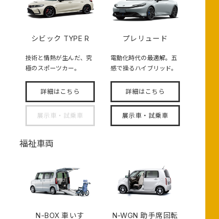
シビック TYPE R
プレリュード
技術と情熱が生んだ、究
電動化時代の最適解。五
極のスポーツカー。
感で操るハイブリッド。
詳細はこちら
詳細はこちら
展示車・試乗車
展示車・試乗車
福祉車両
N-BOX
車いす
N-WGN 助手席回転