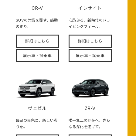
CR-V
インサイト
SUVの常識を覆す、感動
心昂ぶる、新時代のドラ
の走り。
イビングフィール。
詳細はこちら
詳細はこちら
展示車・試乗車
展示車・試乗車
ヴェゼル
ZR-V
毎日の景色に、新しい彩
唯一無二の存在へ、さら
りを。
なる深化を遂げて。